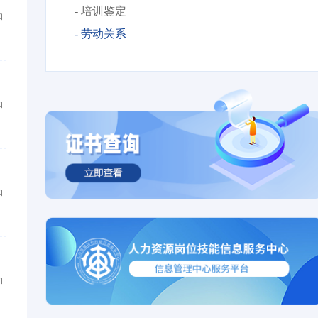
- 培训鉴定
和
- 劳动关系
和
和
和